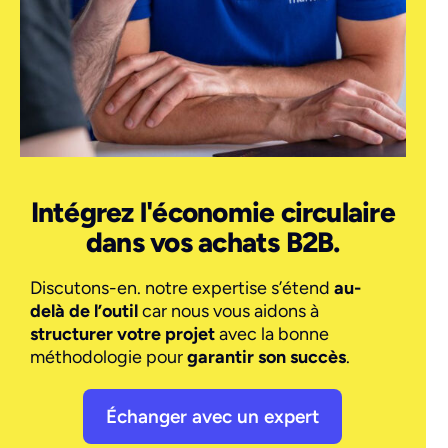
Intégrez l'économie circulaire
dans vos achats B2B.
Discutons-en. notre expertise s’étend
au-
delà de l’outil
car nous vous aidons à
structurer votre projet
avec la bonne
méthodologie pour
garantir son succès
.
Échanger avec un expert