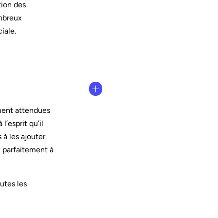
tion des
ombreux
iale.
ement attendues
’esprit qu’il
à les ajouter.
t parfaitement à
outes les