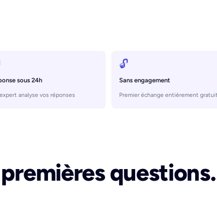

🔓
ponse sous 24h
Sans engagement
expert analyse vos réponses
Premier échange entièrement gratui
 premières questions.