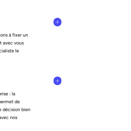
ons à fixer un
t avec vous
ialiste le
ise : la
 permet de
e décision bien
 avec nos