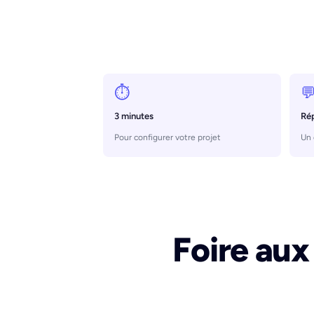
⏱️

3 minutes
Ré
Pour configurer votre projet
Un 
Foire aux