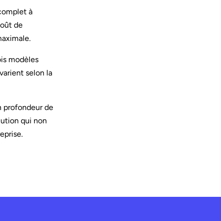
complet à
coût de
maximale.
rois modèles
varient selon la
n profondeur de
lution qui non
eprise.