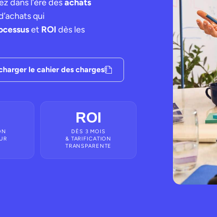
ez dans l’ère des
achats
d’achats qui
ocessus
et
ROI
dès les
charger le cahier des charges
ROI
ON
DÈS 3 MOIS
UR
& TARIFICATION
TRANSPARENTE