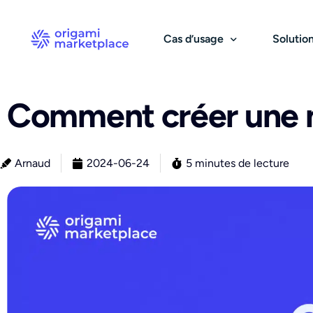
Cas d’usage
Solutio
Comment créer une 
B2B
Catalogue & fournisseurs
B2C & 
Pa
Marketplace B2B
Sourcing et catalogue
Ma
Arnaud
2024-06-24
5 minutes de lecture
Centrale d’achats
Gestion des prix
Ma
Solution d’achats
Gestion des stocks
Rés