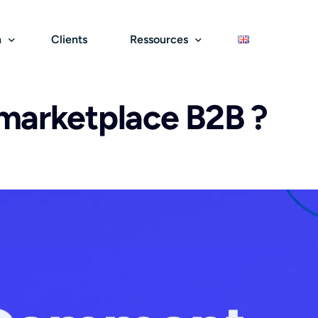
n
Clients
Ressources
marketplace B2B ?
Services
rcours d’achat & ventes
Blog
Économie circulaire
Croissance & performance
Livres blancs
rketplace B2C
Choix du front-office
Marketplace de seconde ma
Reporting et analyse
Webinars
rketplace de services
Expérience utilisateur
Marketplace de réemploi
Commission & factura
Partenaires
eau de distribution
Paiements sécurisés
Marketplace de revalorisati
Marketing et acquisiti
Logistique et commande
International