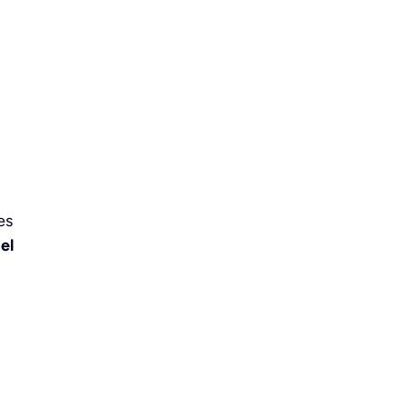
es
el