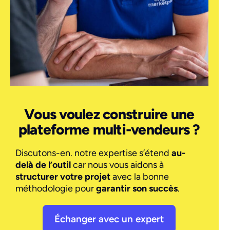
Vous voulez construire une
plateforme multi-vendeurs ?
Discutons-en. notre expertise s’étend
au-
delà de l’outil
car nous vous aidons à
structurer votre projet
avec la bonne
méthodologie pour
garantir son succès
.
Échanger avec un expert