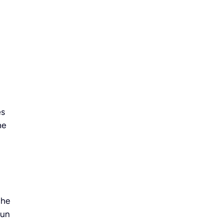
es
ne
che
 un