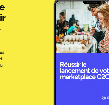
re
ir
e
des
et
la