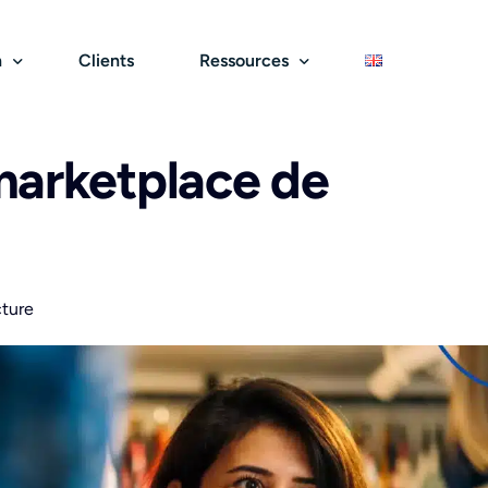
n
Clients
Ressources
marketplace de
Services
rcours d’achat & ventes
Blog
Économie circulaire
Croissance & performance
Livres blancs
rketplace B2C
Choix du front-office
Marketplace de seconde ma
Reporting et analyse
Webinars
rketplace de services
Expérience utilisateur
Marketplace de réemploi
Commission & factura
Partenaires
eau de distribution
Paiements sécurisés
Marketplace de revalorisati
Marketing et acquisiti
cture
Logistique et commande
International