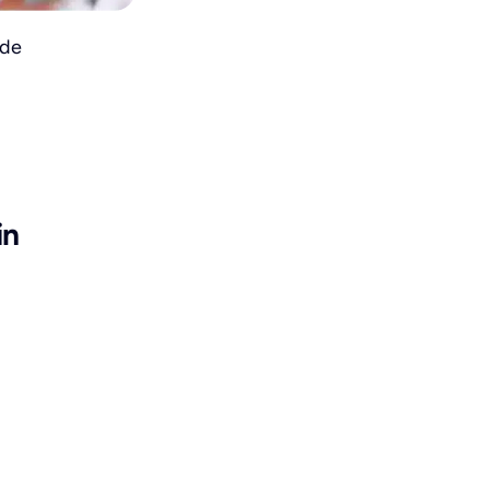
 de
in