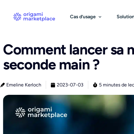
Cas d’usage
Solutio
Comment lancer sa 
B2B
Catalogue & fournisseurs
B2C & 
Pa
seconde main ?
Marketplace B2B
Sourcing et catalogue
Ma
Centrale d’achats
Gestion des prix
Ma
Solution d’achats
Gestion des stocks
Rés
Emeline Kerloch
2023-07-03
5 minutes de le