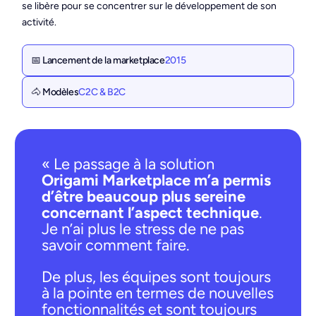
se libère pour se concentrer sur le développement de son
activité.
📅 Lancement de la marketplace
2015
🐴 Modèles
C2C & B2C
« Le passage à la solution
Origami Marketplace m’a permis
d’être beaucoup plus sereine
concernant l’aspect technique
.
Je n’ai plus le stress de ne pas
savoir comment faire.
De plus, les équipes sont toujours
à la pointe en termes de nouvelles
fonctionnalités et sont toujours