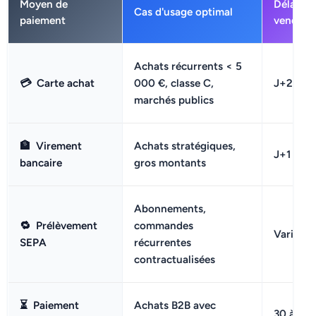
Moyen de
Délai de
Cas d'usage optimal
paiement
vendeur
Achats récurrents < 5
💳
Carte achat
000 €, classe C,
J+2 à J
marchés publics
🏦
Virement
Achats stratégiques,
J+1 à J+
bancaire
gros montants
Abonnements,
🔁
Prélèvement
commandes
Variable
SEPA
récurrentes
contractualisées
⏳
Paiement
Achats B2B avec
30 à 90 