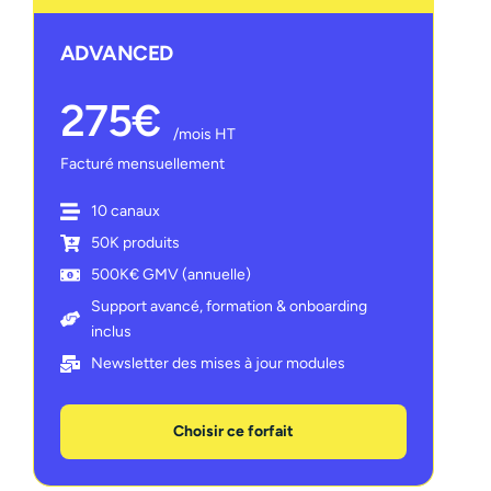
ADVANCED
275€
/mois HT
Facturé mensuellement
10 canaux
50K produits
500K€ GMV (annuelle)
Support avancé, formation & onboarding
inclus
Newsletter des mises à jour modules
Choisir ce forfait