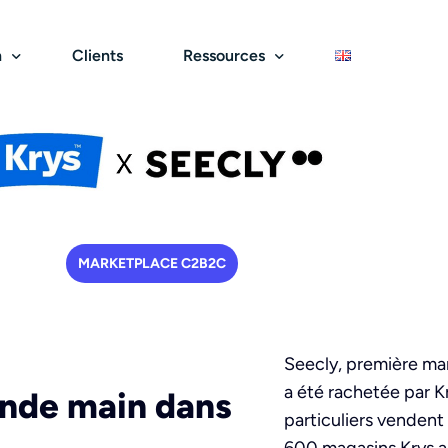
n
Clients
Ressources
Services
rcours d’achat & ventes
Blog
Économie circulaire
Croissance & performance
Livres blancs
rketplace B2C
Choix du front-office
Marketplace de seconde ma
Reporting et analyse
Webinars
rketplace de services
Expérience utilisateur
Marketplace de réemploi
Commission & factura
Partenaires
MARKETPLACE C2B2C
eau de distribution
Paiements sécurisés
Marketplace de revalorisati
Marketing et acquisiti
Logistique et commande
International
Seecly, première mar
a été rachetée par 
onde main dans
particuliers vendent 