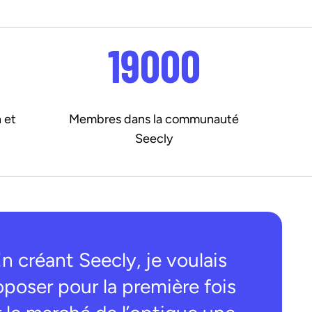
19000
 et
Membres dans la communauté
Seecly
En créant Seecly, je voulais
oposer pour la première fois