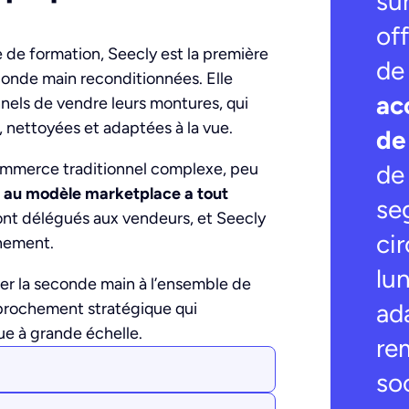
su
of
de formation, Seecly est la première
de
conde main reconditionnées. Elle
ac
nels de vendre leurs montures, qui
s, nettoyées et adaptées à la vue.
de
commerce traditionnel complexe, peu
de
 au modèle marketplace a tout
se
sont délégués aux vendeurs, et Seecly
ci
nnement.
lu
er la seconde main à l’ensemble de
ad
approchement stratégique qui
que à grande échelle.
re
soc