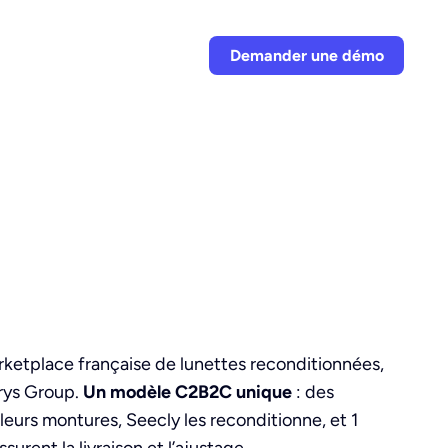
Demander une démo
En savoir plus
API & conformité
in
Comment ça marche ?
Architecture et API
tion
Pourquoi nous choisir ?
Conformité et audit
on
on
Registre des modules
ketplace française de lunettes reconditionnées,
Krys Group.
Un modèle C2B2C unique
: des
leurs montures, Seecly les reconditionne, et 1