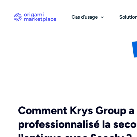
Cas d’usage
Solutio
B2B
Catalogue & fournisseurs
B2C & 
Pa
Marketplace B2B
Sourcing et catalogue
Ma
Centrale d’achats
Gestion des prix
Ma
Solution d’achats
Gestion des stocks
Rés
Comment Krys Group a
professionnalisé la sec