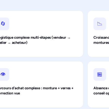
🔄
📉
gistique complexe multi-étapes (vendeur →
Croissanc
elier → acheteur)
monture
👁️
🏪
rcours d'achat complexe : monture + verres +
Absence d
rrection vue
conseil o