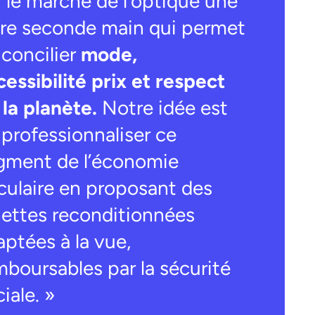
r le marché de l’optique une
fre seconde main qui permet
 concilier
mode,
cessibilité prix et respect
 la planète.
Notre idée est
 professionnaliser ce
gment de l’économie
rculaire en proposant des
nettes reconditionnées
aptées à la vue,
mboursables par la sécurité
iale. »