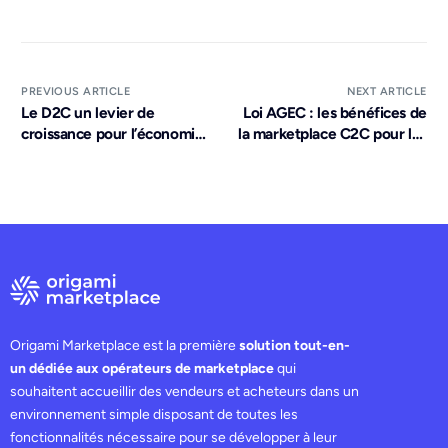
PREVIOUS ARTICLE
NEXT ARTICLE
Le D2C un levier de
Loi AGEC : les bénéfices de
croissance pour l’économie
la marketplace C2C pour les
circulaire ?
retailers
Origami Marketplace est la première
solution tout-en-
un dédiée aux opérateurs de marketplace
qui
souhaitent accueillir des vendeurs et acheteurs dans un
environnement simple disposant de toutes les
fonctionnalités nécessaire pour se développer à leur